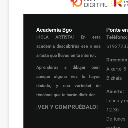
Academia Bgo
Ponte en
Teléfono:
¡HOLA ARTISTA! En esta
6192728
academia descubrirás ese o esa
artista que llevas en tu interior.
Dirección
Aprenderás a dibujar bien,
Aixarte 5
aunque alguna vez lo hayas
Bizkaia
dudado, y una variedad de
Abierto:
técnicas que te harán disfrutar.
Lunes y m
¡
VEN Y COMPRUÉBALO!
12.30
De lunes 
tardes