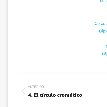
Témp
Ceras /
Lápi
Lá
ANTERIOR
4. El círculo cromático