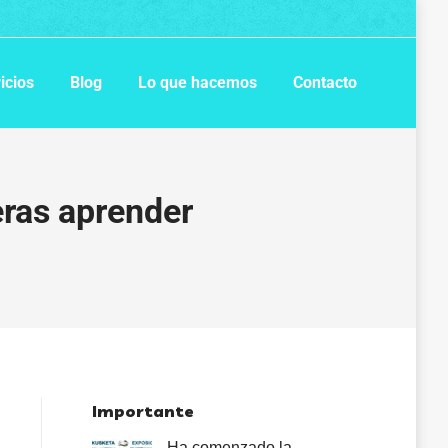
icios
Blog
Lo que hacemos
Contacto
eras aprender
Importante
Ha comenzado la