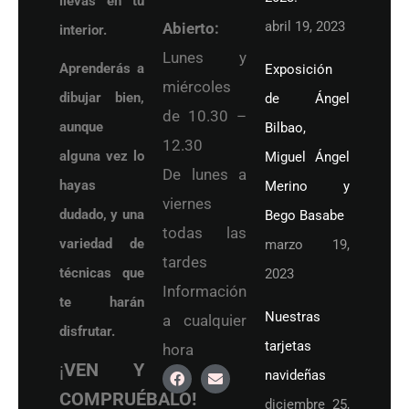
llevas en tu
abril 19, 2023
Abierto:
interior.
Lunes y
Aprenderás a
Exposición
miércoles
dibujar bien,
de Ángel
de 10.30 –
aunque
Bilbao,
12.30
alguna vez lo
Miguel Ángel
De lunes a
hayas
Merino y
viernes
dudado, y una
Bego Basabe
todas las
variedad de
marzo 19,
tardes
técnicas que
2023
Información
te harán
Nuestras
a cualquier
disfrutar.
tarjetas
hora
¡
VEN Y
navideñas
COMPRUÉBALO!
diciembre 25,