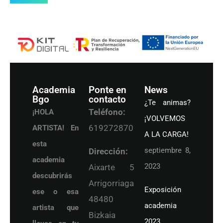
Academia
Ponte en
News
Bgo
contacto
¿Te animas?
Teléfono:
¡HOLA
¡VOLVEMOS
619272870
ARTISTA! En
A LA CARGA!
esta
septiembre 8,
Dirección:
academia
2023
Aixarte 5
descubrirás
Arrigorriaga
Exposición
ese o esa
48480
academia
artista que
Bizkaia
2023.