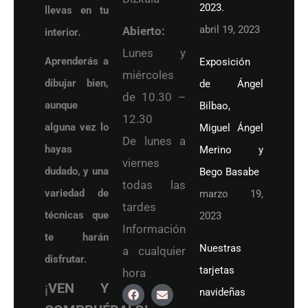
2023.
llevas en tu
abril 19, 2023
Abierto:
interior.
Lunes y
Aprenderás a
Exposición
miércoles
dibujar bien,
de Ángel
de 10.30 –
aunque
Bilbao,
12.30
alguna vez lo
Miguel Ángel
De lunes a
hayas
Merino y
viernes
dudado, y una
Bego Basabe
todas las
variedad de
marzo 19,
tardes
técnicas que
2023
Información
te harán
Nuestras
a cualquier
disfrutar.
tarjetas
hora
¡
VEN Y
navideñas