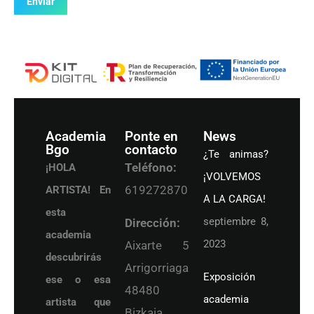
Enviar
Academia
Ponte en
News
Bgo
contacto
¿Te animas?
Teléfono:
¡HOLA
¡VOLVEMOS
619272870
ARTISTA! En
A LA CARGA!
esta
septiembre 8,
Dirección:
academia
2023
Aixarte 5
descubrirás
Arrigorriaga
Exposición
ese o esa
48480
academia
artista que
Bizkaia