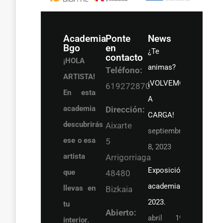
Academia
Ponte
News
Bgo
en
¿Te
contacto
¡HOLA
animas?
Teléfono:
ARTISTA!
¡VOLVEMOS
619272870
En esta
A LA
academia
Dirección:
CARGA!
descubrirás
Aixarte
septiembre
ese o esa
5
8, 2023
artista
Arrigorriaga
Exposición
que
48480
academia
llevas en
Bizkaia
2023.
tu
Abierto:
abril 19,
interior.