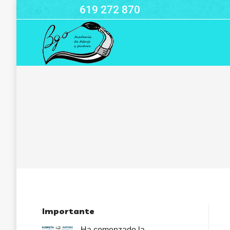
619 272 870
Importante
Ha comenzado la