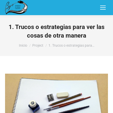
1. Trucos o estrategias para ver las
cosas de otra manera
Estás aquí:
Inicio
Project
1. Trucos o estrategias para…