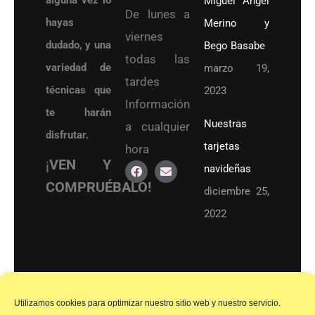
alguna vez lo
Miguel Ángel
De lunes a
hayas
Merino y
viernes
dudado, y una
Bego Basabe
todas las
variedad de
marzo 19,
tardes
técnicas que
2023
Información
te harán
Nuestras
a cualquier
disfrutar.
tarjetas
hora
¡
VEN Y
navideñas
COMPRUÉBALO!
diciembre 25,
2022
© 2021 Academia de Dibujo y Pintura
Accesibilidad
Bgo. Arrigorriaga (Bizkaia)
Utilizamos cookies para optimizar nuestro sitio web y nuestro servicio.