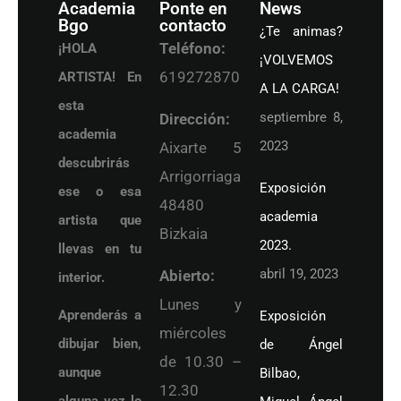
Academia
Ponte en
News
Bgo
contacto
¿Te animas?
Teléfono:
¡HOLA
¡VOLVEMOS
619272870
ARTISTA! En
A LA CARGA!
esta
septiembre 8,
Dirección:
academia
2023
Aixarte 5
descubrirás
Arrigorriaga
Exposición
ese o esa
48480
academia
artista que
Bizkaia
2023.
llevas en tu
abril 19, 2023
Abierto:
interior.
Lunes y
Aprenderás a
Exposición
miércoles
dibujar bien,
de Ángel
de 10.30 –
aunque
Bilbao,
12.30