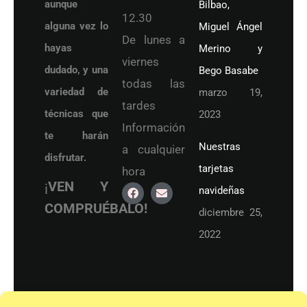
aunque
Bilbao,
12.30
alguna vez lo
Miguel Ángel
De lunes a
hayas
Merino y
viernes
dudado, y una
Bego Basabe
todas las
variedad de
marzo 19,
tardes
técnicas que
2023
Información
te harán
Nuestras
a cualquier
disfrutar.
tarjetas
hora
¡
VEN Y
navideñas
COMPRUÉBALO!
diciembre 25,
2022
© 2021 Academia de Dibujo y Pintura
Accesibilidad