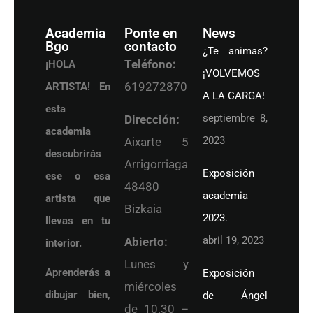
Academia
Ponte en
News
Bgo
contacto
¿Te animas?
Teléfono:
¡HOLA
¡VOLVEMOS
619272870
ARTISTA! En
A LA CARGA!
esta
septiembre 8,
Dirección:
academia
2023
Aixarte 5
descubrirás
Arrigorriaga
Exposición
ese o esa
48480
academia
artista que
Bizkaia
2023.
llevas en tu
abril 19, 2023
Abierto:
interior.
Lunes y
Aprenderás a
Exposición
miércoles
dibujar bien,
de Ángel
de 10.30 –