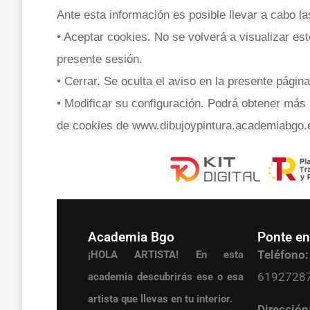
Ante esta información es posible llevar a cabo la
• Aceptar cookies. No se volverá a visualizar est
presente sesión.
• Cerrar. Se oculta el aviso en la presente página
• Modificar su configuración. Podrá obtener más 
de cookies de www.dibujoypintura.academiabgo.es
Academia Bgo
Ponte en
Teléfono:
¡HOLA ARTISTA! En esta
6192728
academia descubrirás ese o esa
artista que llevas en tu interior.
Dirección