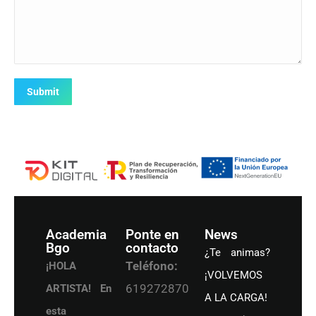
Submit
Academia
Ponte en
News
Bgo
contacto
¿Te animas?
Teléfono:
¡HOLA
¡VOLVEMOS
619272870
ARTISTA! En
A LA CARGA!
esta