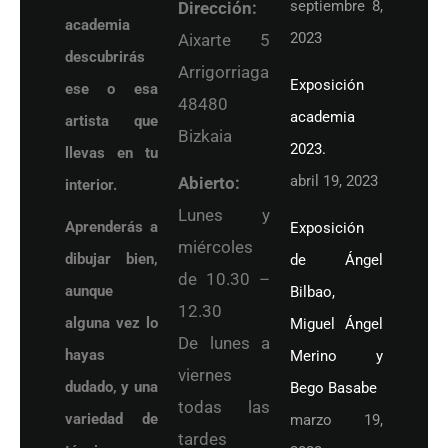
septiembre 8,
Dirección:
academia
2023
Aixarte 5
descubrirás
Arrigorriaga
Exposición
ese o esa
48480
academia
artista que
Bizkaia
2023.
llevas en tu
abril 19, 2023
Abierto:
interior.
Lunes y
Aprenderás a
Exposición
miércoles
dibujar bien,
de Ángel
de 10.30 –
aunque
Bilbao,
12.30
alguna vez lo
Miguel Ángel
De lunes a
hayas
Merino y
viernes
dudado, y una
Bego Basabe
todas las
variedad de
marzo 19,
tardes