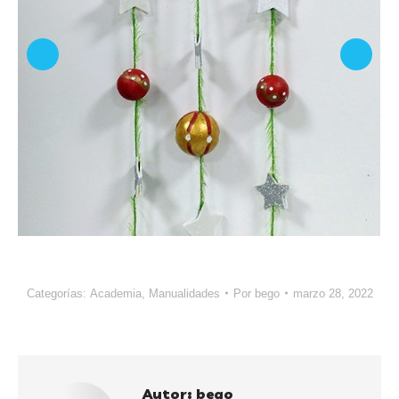
Categorías:
Academia
,
Manualidades
Por
bego
marzo 28, 2022
Autor:
bego