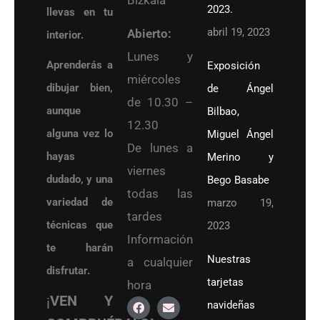
2023.
llevas en tu
abril 19, 2023
Abierto:
interior.
Lunes y
Aprenderás a
Exposición
miércoles
dibujar bien,
de Ángel
de 10.30 –
aunque
Bilbao,
12.30
alguna vez lo
Miguel Ángel
De lunes a
hayas
Merino y
viernes
dudado, y una
Bego Basabe
todas las
variedad de
marzo 19,
tardes
técnicas que
2023
Información
te harán
Nuestras
a cualquier
disfrutar.
tarjetas
hora
¡
VEN Y
navideñas