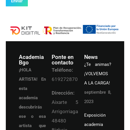
Enviar
Academia
Ponte en
News
Bgo
contacto
¿Te animas?
Teléfono:
¡HOLA
¡VOLVEMOS
619272870
ARTISTA! En
A LA CARGA!
esta
septiembre 8,
Dirección:
academia
2023
Aixarte 5
descubrirás
Arrigorriaga
Exposición
ese o esa
48480
academia
artista que
Bizkaia