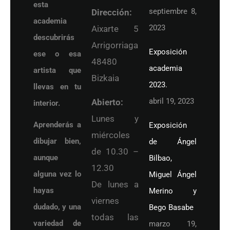
esta
septiembre 8,
Dirección:
academia
2023
Aixarte 5
descubrirás
Arrigorriaga
Exposición
ese o esa
48480
academia
artista que
Bizkaia
2023.
llevas en tu
abril 19, 2023
Abierto:
interior.
Lunes y
Aprenderás a
Exposición
miércoles
dibujar bien,
de Ángel
de 10.30 –
aunque
Bilbao,
12.30
alguna vez lo
Miguel Ángel
De lunes a
hayas
Merino y
viernes
dudado, y una
Bego Basabe
todas las
variedad de
marzo 19,