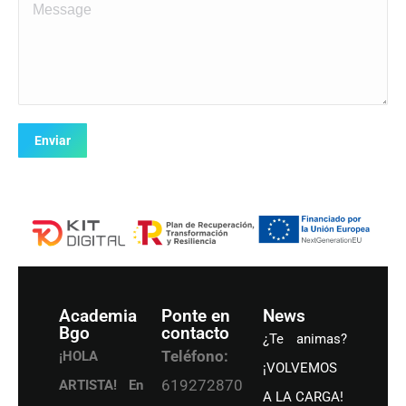
Message
Enviar
Academia
Ponte en
News
Bgo
contacto
¿Te animas?
Teléfono:
¡HOLA
¡VOLVEMOS
619272870
ARTISTA! En
A LA CARGA!