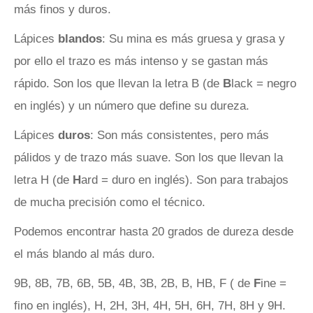
más finos y duros.
Lápices
blandos
: Su mina es más gruesa y grasa y
por ello el trazo es más intenso y se gastan más
rápido. Son los que llevan la letra B (de
B
lack = negro
en inglés) y un número que define su dureza.
Lápices
duros
: Son más consistentes, pero más
pálidos y de trazo más suave. Son los que llevan la
letra H (de
H
ard = duro en inglés). Son para trabajos
de mucha precisión como el técnico.
Podemos encontrar hasta 20 grados de dureza desde
el más blando al más duro.
9B, 8B, 7B, 6B, 5B, 4B, 3B, 2B, B, HB, F ( de
F
ine =
fino en inglés), H, 2H, 3H, 4H, 5H, 6H, 7H, 8H y 9H.