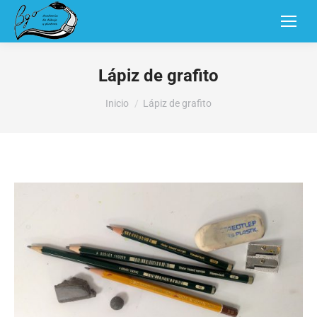
Lápiz de grafito
Estás aquí:
Inicio
Lápiz de grafito