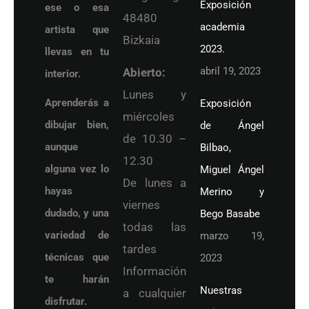
Exposición
ese o esa
48480
academia
artista que
Bizkaia
2023.
llevas en tu
abril 19, 2023
Abierto:
interior.
Lunes y
Aprenderás a
Exposición
miércoles
dibujar bien,
de Ángel
de 10.30 –
aunque
Bilbao,
12.30
alguna vez lo
Miguel Ángel
De lunes a
hayas
Merino y
viernes
dudado, y una
Bego Basabe
todas las
variedad de
marzo 19,
tardes
técnicas que
2023
Información
te harán
Nuestras
a cualquier
disfrutar.