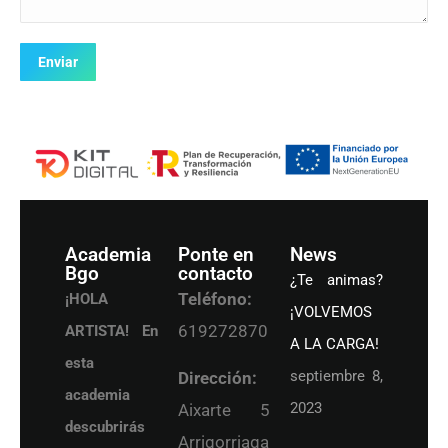
Enviar
Academia
Ponte en
News
Bgo
contacto
¿Te animas?
Teléfono:
¡HOLA
¡VOLVEMOS
619272870
ARTISTA! En
A LA CARGA!
esta
septiembre 8,
Dirección:
academia
2023
Aixarte 5
descubrirás
Arrigorriaga