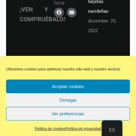
tarjetas
hora
¡
VEN Y
navideñas
COMPRUÉBALO!
diciembre 25,
2022
© 2021 Academia de Dibujo y Pintura
Accesibilidad
Bgo. Arrigorriaga (Bizkaia)
Utilizamos cookies para optimizar nuestro sitio web y nuestro servicio.
Política de cookies
Aceptar cookies
Política de privacidad
Denegar
Ver preferencias
Política de cookies
Política de privacidad
ES