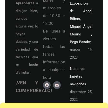
Lunes y
Aprenderás a
Exposición
miércoles
dibujar bien,
de Ángel
de 10.30 –
aunque
Bilbao,
12.30
alguna vez lo
Miguel Ángel
De lunes a
hayas
Merino y
viernes
dudado, y una
Bego Basabe
todas las
variedad de
marzo 19,
tardes
técnicas que
2023
Información
te harán
Nuestras
a cualquier
disfrutar.
tarjetas
hora
¡
VEN Y
navideñas
COMPRUÉBALO!
diciembre 25,
2022