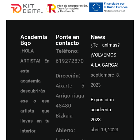
Academia
Ponte en
News
Bgo
contacto
¿Te animas?
Teléfono:
¡HOLA
¡VOLVEMOS
619272870
ARTISTA! En
A LA CARGA!
esta
septiembre 8,
Dirección:
academia
2023
Aixarte 5
descubrirás
Arrigorriaga
Exposición
ese o esa
48480
academia
artista que
Bizkaia
2023.
llevas en tu
abril 19, 2023
Abierto:
interior.