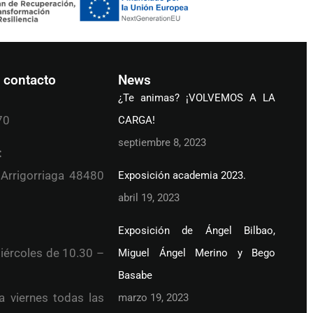
 contacto
News
¿Te animas? ¡VOLVEMOS A LA
70
CARGA!
septiembre 8, 2023
:
 Arrigorriaga 48480
Exposición academia 2023.
abril 19, 2023
Exposición de Ángel Bilbao,
iércoles de 10.30 –
Miguel Ángel Merino y Bego
Basabe
a viernes todas las
marzo 19, 2023