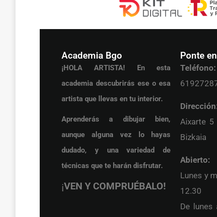
Academia Bgo
Ponte en
Teléfono:
¡HOLA ARTISTA! En esta
6192728
academia descubrirás ese o esa
artista que llevas en tu interior.
Dirección
Aprenderás a dibujar bien,
Aixarte 5
aunque alguna vez lo hayas
Bizkaia
dudado, y una variedad de
Abierto:
técnicas que te harán disfrutar.
Lunes y m
¡
VEN Y COMPRUÉBALO!
12.30
De lunes 