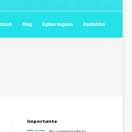
itzuak
Blog
Egiten duguna
Kontaktua
Importante
Ha comenzado la