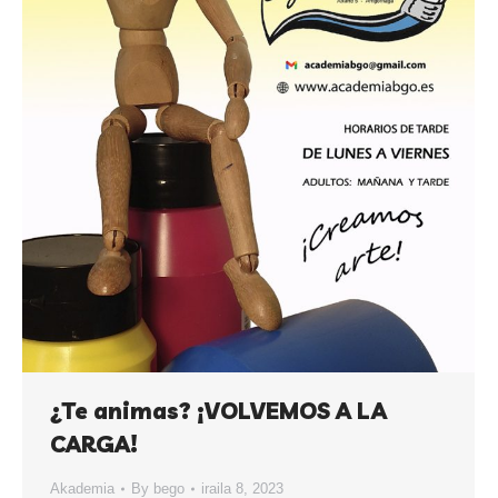
¿Te animas? ¡VOLVEMOS A LA
CARGA!
Akademia
By
bego
iraila 8, 2023