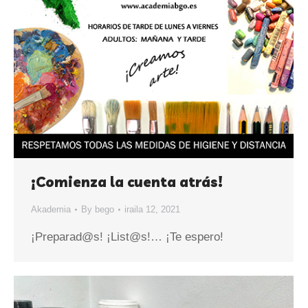
¡Comienza la cuenta atrás!
Akademia
By
bego
iraila 12, 2021
¡Preparad@s! ¡List@s!… ¡Te espero!