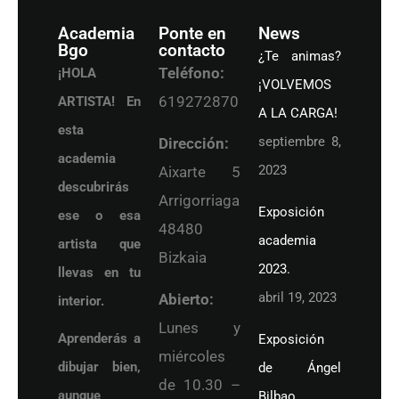
Academia
Ponte en
News
Bgo
contacto
¿Te animas?
Teléfono:
¡HOLA
¡VOLVEMOS
619272870
ARTISTA! En
A LA CARGA!
esta
septiembre 8,
Dirección:
academia
2023
Aixarte 5
descubrirás
Arrigorriaga
Exposición
ese o esa
48480
academia
artista que
Bizkaia
2023.
llevas en tu
abril 19, 2023
Abierto:
interior.
Lunes y
Aprenderás a
Exposición
miércoles
dibujar bien,
de Ángel
de 10.30 –
aunque
Bilbao,