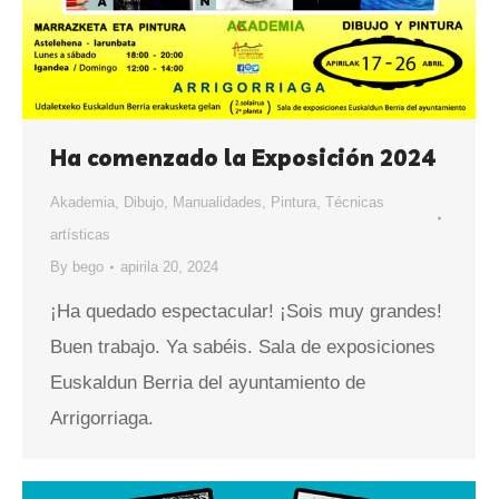
Ha comenzado la Exposición 2024
Akademia
,
Dibujo
,
Manualidades
,
Pintura
,
Técnicas
artísticas
By
bego
apirila 20, 2024
¡Ha quedado espectacular! ¡Sois muy grandes!
Buen trabajo. Ya sabéis. Sala de exposiciones
Euskaldun Berria del ayuntamiento de
Arrigorriaga.