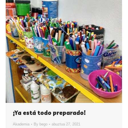
¡Ya está todo preparado!
Akademia
By
bego
abuztua 27, 2021