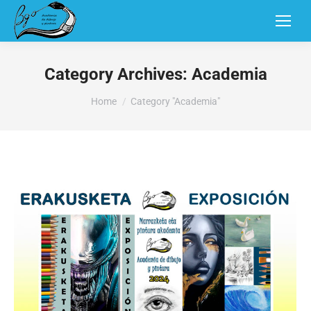
Category Archives:
Academia
You are here:
Home
Category "Academia"