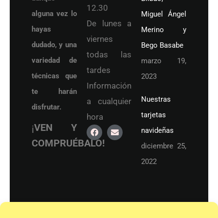
12.30
alguna vez lo
Miguel Ángel
De lunes a
hayas
Merino y
viernes
dudado, y una
Bego Basabe
todas las
variedad de
marzo 19,
tardes
técnicas que
2023
Información
te harán
Nuestras
a cualquier
disfrutar.
tarjetas
hora
¡
VEN Y
navideñas
COMPRUÉBALO!
diciembre 25,
2022
© 2021 Academia de Dibujo y Pintura
Accesibilidad