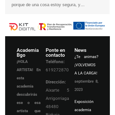
porque de una cosa estoy segura, y…
Academia
Ponte en
News
Bgo
contacto
¿Te animas?
Teléfono:
¡HOLA
¡VOLVEMOS
619272870
ARTISTA! En
A LA CARGA!
esta
septiembre 8,
Dirección:
academia
2023
Aixarte 5
descubrirás
Arrigorriaga
Exposición
ese o esa
48480
academia
artista que
Bizkaia