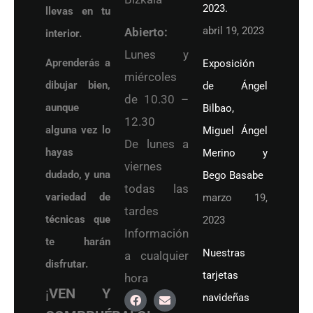
2023.
llevas en tu
abril 19, 2023
Abierto:
interior.
Lunes y
Aprenderás a
Exposición
miércoles
dibujar bien,
de Ángel
de 10.30 –
aunque
Bilbao,
12.30
alguna vez lo
Miguel Ángel
De lunes a
hayas
Merino y
viernes
dudado, y una
Bego Basabe
todas las
variedad de
marzo 19,
tardes
técnicas que
2023
Información
te harán
Nuestras
a cualquier
disfrutar.
tarjetas
hora
¡
VEN Y
navideñas