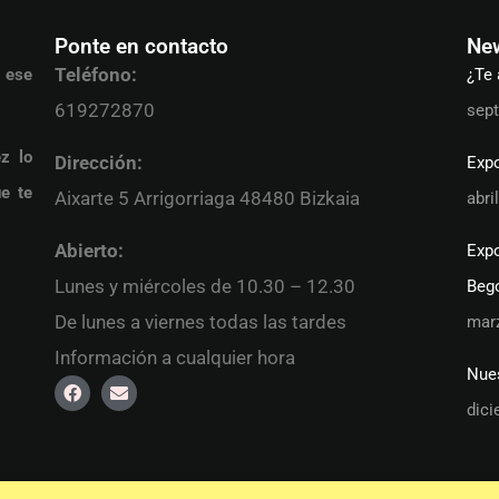
Ponte en contacto
Ne
Teléfono:
 ese
¿Te
619272870
sept
z lo
Dirección:
Exp
e te
Aixarte 5 Arrigorriaga 48480 Bizkaia
abri
Abierto:
Expo
Lunes y miércoles de 10.30 – 12.30
Beg
De lunes a viernes todas las tardes
marz
Información a cualquier hora
Nues
dici