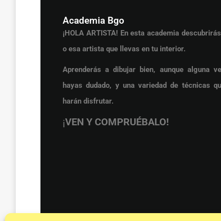
Academia Bgo
¡HOLA ARTISTA! En esta academia descubrirás
o esa artista que llevas en tu interior.
Aprenderás a dibujar bien, aunque alguna ve
hayas dudado, y una variedad de técnicas qu
harán disfrutar.
¡
VEN Y COMPRUÉBALO!